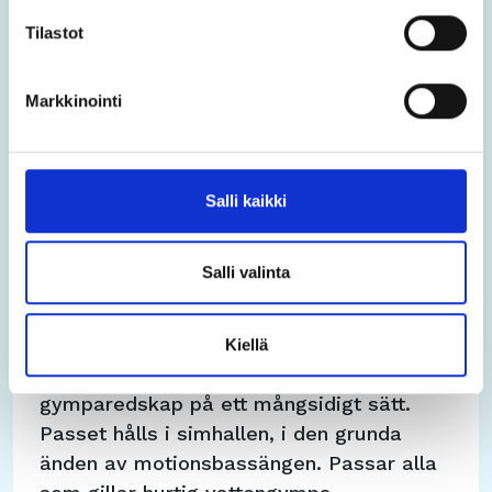
Tilastot
Lördag
Vattengympa 9:15 – 10:00
Markkinointi
(badcentret/medelintensiv/musik)
Salli kaikki
Salli valinta
Vattenträning (30 min.)
Tung: en halvtimmes effektiv träning till
Kiellä
musik, där vi använder oss av olika
gymparedskap på ett mångsidigt sätt.
Passet hålls i simhallen, i den grunda
änden av motionsbassängen. Passar alla