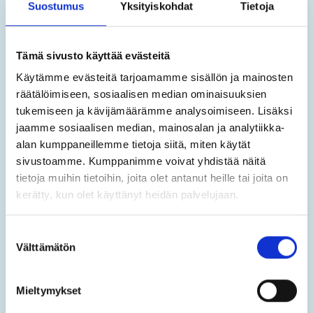
Suostumus
Yksityiskohdat
Tietoja
Gympa i djup bassäng 17:30 – 18:00
(simhall/intensiv)
Tämä sivusto käyttää evästeitä
Käytämme evästeitä tarjoamamme sisällön ja mainosten
räätälöimiseen, sosiaalisen median ominaisuuksien
Torsdag
tukemiseen ja kävijämäärämme analysoimiseen. Lisäksi
jaamme sosiaalisen median, mainosalan ja analytiikka-
Stads vattengympa 8:45 – 9:45
alan kumppaneillemme tietoja siitä, miten käytät
(badcentret/medelintensiv/musik)
sivustoamme. Kumppanimme voivat yhdistää näitä
tietoja muihin tietoihin, joita olet antanut heille tai joita on
kerätty, kun olet käyttänyt heidän palvelujaan.
Fredag
Suostumuksen
Välttämätön
valinta
Grupp för anpassad motion 16:30 – 17:00
(simhall/medelintensiv/musik)
Mieltymykset