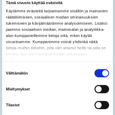
osedligt.
Tämä sivusto käyttää evästeitä
Käytämme evästeitä tarjoamamme sisällön ja mainosten
5. Det är förbjudet att fotografera i
räätälöimiseen, sosiaalisen median ominaisuuksien
bassängavdelningen.
tukemiseen ja kävijämäärämme analysoimiseen. Lisäksi
jaamme sosiaalisen median, mainosalan ja analytiikka-
6. Det är förbjudet att använda ytterskor i
alan kumppaneillemme tietoja siitä, miten käytät
bassängavdelningen.
sivustoamme. Kumppanimme voivat yhdistää näitä
tietoja muihin tietoihin, joita olet antanut heille tai joita on
kerätty, kun olet käyttänyt heidän palvelujaan.
7. Sakenlig baddräkt (baddräkt eller -
Suostumuksen
byxor, bikini eller simshorts).
Välttämätön
valinta
8. Det är förbjudet att äta matsäck eller
Mieltymykset
dricka alkohol i bassängavdelningen.
9. Följ även andra anvisningstavlor i
Tilastot
bassäng- och tvättutrymmena.