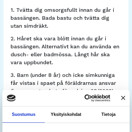
1. Tvätta dig omsorgsfullt innan du går i
bassängen. Bada bastu och tvätta dig
utan simdräkt.
2. Håret ska vara blött innan du går i
bassängen. Alternativt kan du använda en
dusch- eller badmössa. Långt hår ska
vara uppbundet.
3. Barn (under 8 år) och icke simkunniga
får vistas i spaet på föräldrarnas ansvar
(konsumentverkets förordning 08/2002).
Barn under två år ska använda simblöja i
bassängen.
Suostumus
Yksityiskohdat
Tietoja
4. Det är förbjudet att springa, föra
oväsen och att uppträda störande eller